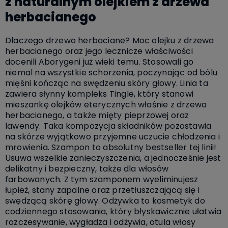
z naturalnym olejkiem z drzewa
herbacianego
Dlaczego drzewo herbaciane? Moc olejku z drzewa
herbacianego oraz jego lecznicze właściwości
docenili Aborygeni już wieki temu. Stosowali go
niemal na wszystkie schorzenia, poczynając od bólu
mięśni kończąc na swędzeniu skóry głowy. Linia ta
zawiera słynny kompleks Tingle, który stanowi
mieszankę olejków eterycznych właśnie z drzewa
herbacianego, a także mięty pieprzowej oraz
lawendy. Taka kompozycja składników pozostawia
na skórze wyjątkowo przyjemne uczucie chłodzenia i
mrowienia. Szampon to absolutny bestseller tej linii!
Usuwa wszelkie zanieczyszczenia, a jednocześnie jest
delikatny i bezpieczny, także dla włosów
farbowanych. Z tym szamponem wyeliminujesz
łupież, stany zapalne oraz przetłuszczającą się i
swędzącą skórę głowy. Odżywka to kosmetyk do
codziennego stosowania, który błyskawicznie ułatwia
rozczesywanie, wygładza i odżywia, otula włosy