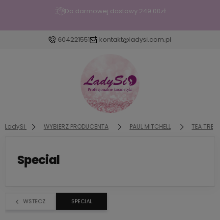
Do darmowej dostawy:
249.00
zł
604221551
kontakt@ladysi.com.pl
Zaloguj się
Załóż konto
LadySi
WYBIERZ PRODUCENTA
PAUL MITCHELL
TEA TREE
Special
Wybierz coś dla siebie z naszej aktualnej oferty lub
zaloguj się, aby przywrócić dodane produkty do
listy z poprzedniej sesji.
WSTECZ
SPECIAL