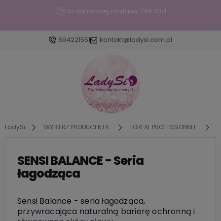
Do darmowej dostawy:
249.00
zł
604221551
kontakt@ladysi.com.pl
Zaloguj się
Załóż konto
LadySi
WYBIERZ PRODUCENTA
LOREAL PROFESSIONNEL
S
SENSI BALANCE - Seria
Wybierz coś dla siebie z naszej aktualnej oferty lub
łagodząca
zaloguj się, aby przywrócić dodane produkty do
listy z poprzedniej sesji.
Sensi Balance - seria łagodząca,
przywracająca naturalną barierę ochronną i