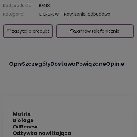
Kod produktu:
10418
Kategoria:
OILRENEW - Nawilżenie, odbudowa
zapytaj o produkt
Zamów telefonicznie
Opis
Szczegóły
Dostawa
Powiązane
Opinie
Matrix
Biolage
OilRenew
Odżywka nawilżająca