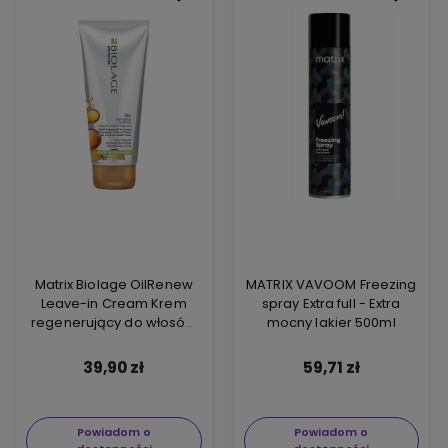
Matrix Biolage OilRenew
MATRIX VAVOOM Freezing
Leave-in Cream Krem
spray Extra full - Extra
regenerujący do włosów
mocny lakier 500ml
bez spłukiwania 200ml
39,90 zł
59,71 zł
Powiadom o
Powiadom o