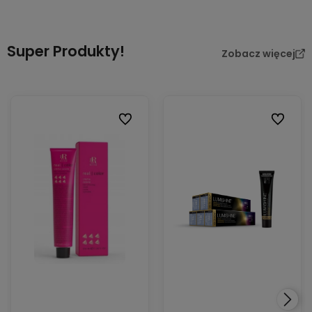
Super Produkty!
Zobacz więcej
Do ulubionych
Do ulubi