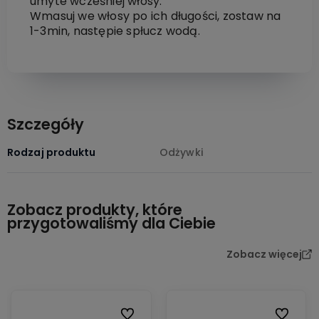
umyte wcześniej włosy.
Wmasuj we włosy po ich długości, zostaw na
1-3min, następie spłucz wodą.
Szczegóły
Rodzaj produktu
Odżywki
Zobacz produkty, które
przygotowaliśmy dla Ciebie
Zobacz więcej
Do ulubionych
Do ulubio