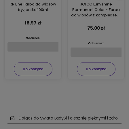
RR Line Farba do włosów
JOICO Lumishine
fryzjerska 100ml
Permanent Color - Farba
do włosów z kompleksem
ARGIPLEX odbudowującym
18,97 zł
włosy 74ml
75,00 zł
Odcienie:
Odcienie::
Do koszyka
Do koszyka
Dołącz do Świata LadySi i ciesz się pięknymi i zdrowym