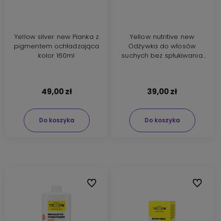
Yellow silver new Pianka z
Yellow nutritive new
pigmentem ochładzająca
Odżywka do włosów
kolor 160ml
suchych bez spłukiwania
200ml
49,00 zł
39,00 zł
Do koszyka
Do koszyka
Do ulubionych
Do ulubi