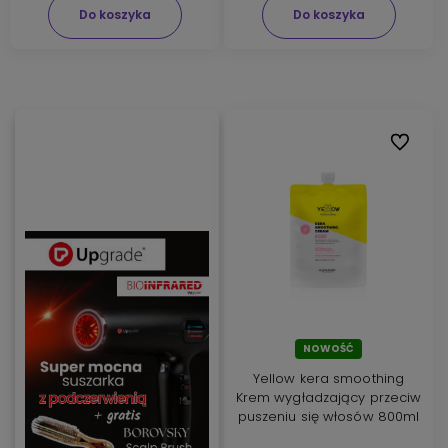
Do koszyka
Do koszyka
Do ulubi
NOWOŚĆ
Yellow kera smoothing
Krem wygładzający przeciw
puszeniu się włosów 800ml