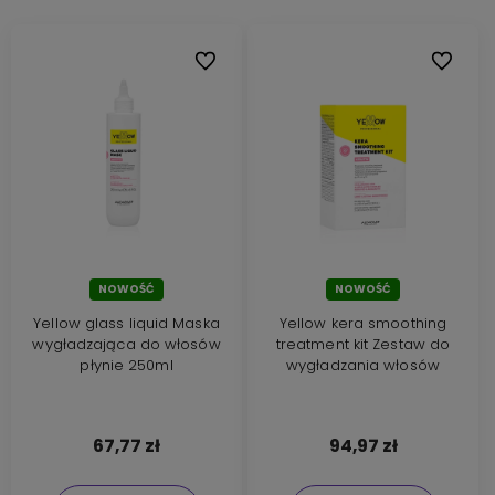
Do ulubionych
Do ulubi
NOWOŚĆ
NOWOŚĆ
Yellow glass liquid Maska
Yellow kera smoothing
wygładzająca do włosów
treatment kit Zestaw do
płynie 250ml
wygładzania włosów
67,77 zł
94,97 zł