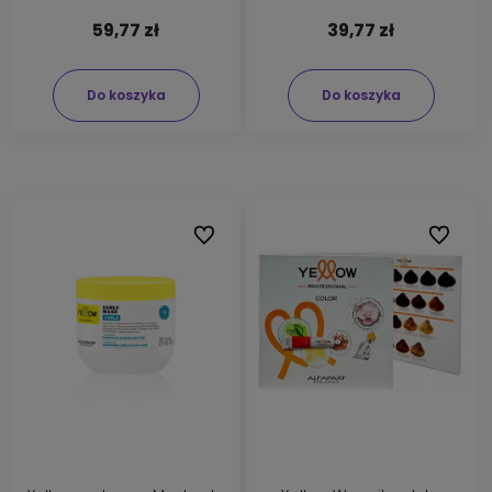
59,77 zł
39,77 zł
Do koszyka
Do koszyka
Do ulubionych
Do ulubi