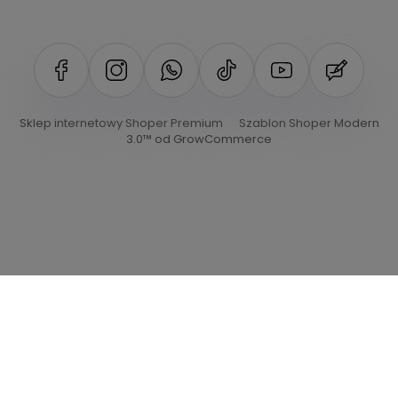
Sklep internetowy Shoper Premium
Szablon Shoper Modern
3.0™
od GrowCommerce