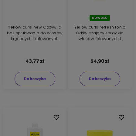
NOWOŚĆ
Yellow curls new Odżywka
Yellow curls refresh tonic
bez spłukiwania do włosów
Odświeżający spray do
kręconych i falowanych
włosów falowanych i
200ml
kręconych 150ml
43,77 zł
54,90 zł
Do koszyka
Do koszyka
Do ulubionych
Do ulubi