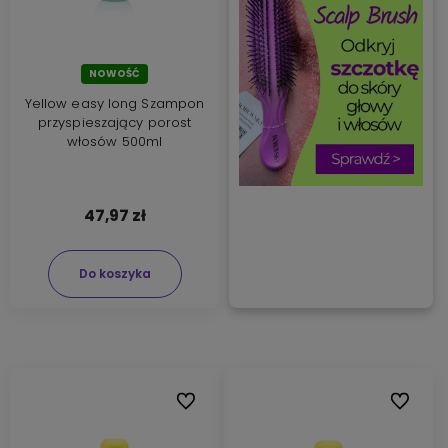
NOWOŚĆ
Yellow easy long Szampon
przyspieszający porost
włosów 500ml
47,97 zł
Do koszyka
Do ulubionych
Do ulubi