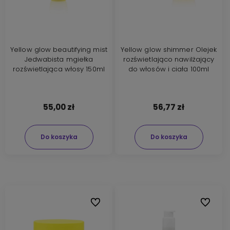
Yellow glow beautifying mist
Yellow glow shimmer Olejek
Jedwabista mgiełka
rozświetlająco nawilżający
rozświetlająca włosy 150ml
do włosów i ciała 100ml
55,00 zł
56,77 zł
Do koszyka
Do koszyka
Do ulubionych
Do ulubi