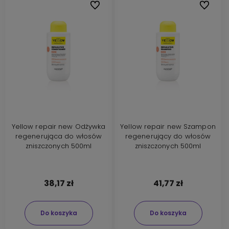
Do ulubionych
Do ulubi
Yellow repair new Odżywka
Yellow repair new Szampon
regenerująca do włosów
regenerujący do włosów
zniszczonych 500ml
zniszczonych 500ml
38,17 zł
41,77 zł
Do koszyka
Do koszyka