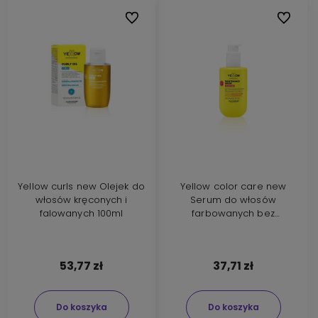
Do ulubionych
Do ulubi
Yellow curls new Olejek do
Yellow color care new
włosów kręconych i
Serum do włosów
falowanych 100ml
farbowanych bez
spłukiwania 150ml
53,77 zł
37,71 zł
Do koszyka
Do koszyka