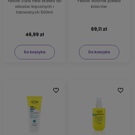
Yellow curls new Maska do
Yellow Wzornik paleta
włosów kręconych i
kolorów
falowanych 500ml
69,11 zł
46,99 zł
Do koszyka
Do koszyka
Do ulubionych
Do ulubi