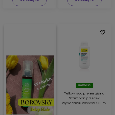
Do ulubi
NOWOŚĆ
Yellow scalp energizing
Szampon przeciw
wypadaniu włosów 500ml