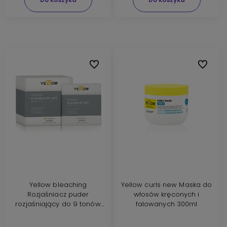
Do ulubionych
Do ulubi
Yellow bleaching
Yellow curls new Maska do
Rozjaśniacz puder
włosów kręconych i
rozjaśniający do 9 tonów
falowanych 300ml
saszetki 12x 50g