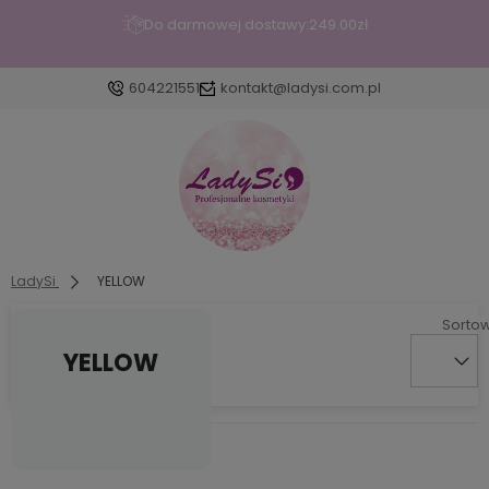
Do darmowej dostawy:
249.00
zł
604221551
kontakt@ladysi.com.pl
Zaloguj się
Załóż konto
LadySi
YELLOW
YELLOW
Wybierz coś dla siebie z naszej aktualnej oferty lub
zaloguj się, aby przywrócić dodane produkty do listy z
poprzedniej sesji.