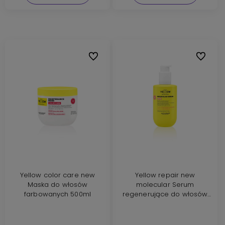
Do ulubionych
Do ulubi
Yellow color care new
Yellow repair new
Maska do włosów
molecular Serum
farbowanych 500ml
regenerujące do włosów
zniszczonych 150ml