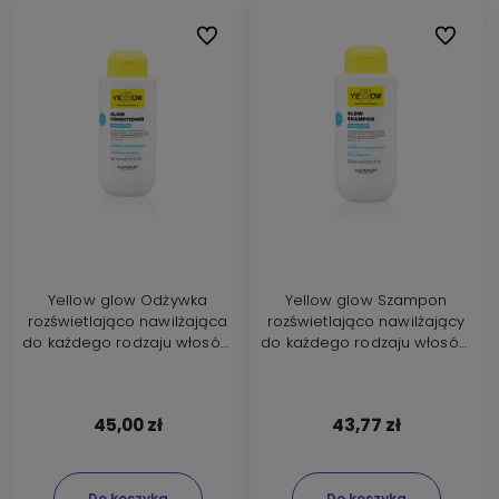
Do ulubionych
Do ulubi
Yellow glow Odżywka
Yellow glow Szampon
rozświetlająco nawilżająca
rozświetlająco nawilżający
do każdego rodzaju włosów
do każdego rodzaju włosów
500ml
500ml
45,00 zł
43,77 zł
Do koszyka
Do koszyka