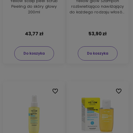
Yellow scalp peel scrub
Yellow glow Szampon
Peeling do skóry głowy
rozświetlająco nawilżający
200ml
do każdego rodzaju włosów
1000ml
43,77 zł
53,90 zł
Do koszyka
Do koszyka
Do ulubionych
Do ulubi