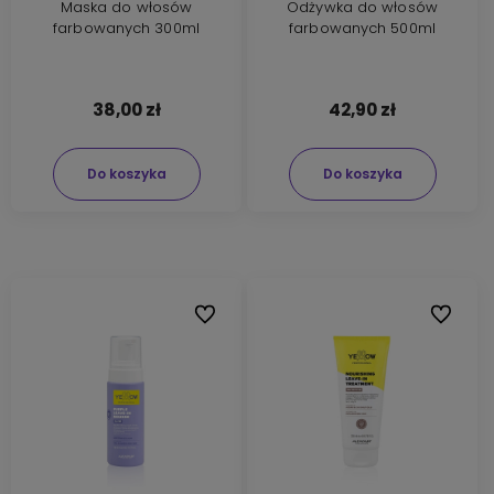
Maska do włosów
Odżywka do włosów
farbowanych 300ml
farbowanych 500ml
38,00 zł
42,90 zł
Do koszyka
Do koszyka
Do ulubionych
Do ulubi