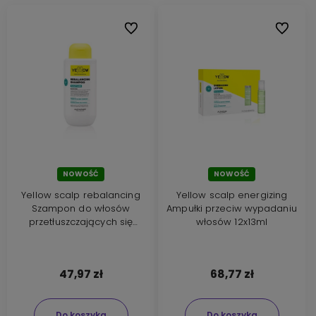
Do ulubionych
Do ulubi
NOWOŚĆ
NOWOŚĆ
Yellow scalp rebalancing
Yellow scalp energizing
Szampon do włosów
Ampułki przeciw wypadaniu
przetłuszczających się
włosów 12x13ml
500ml
47,97 zł
68,77 zł
Do koszyka
Do koszyka