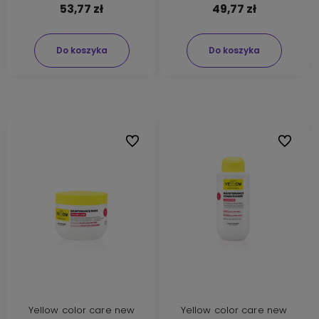
53,77 zł
49,77 zł
Do koszyka
Do koszyka
Do ulubionych
Do ulubi
Yellow color care new
Yellow color care new