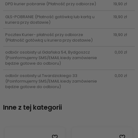
DPD kurier pobranie
(Płatność przy odbiorze)
19,90 zł
GLS-POBRANIE
(Płatność gotówką lub kartą u
19,90 zł
kuriera przy dostawie)
Pocztex Kurier- płatność przy odbiorze
19,90 zł
(Płatność gotówką u kuriera przy dostawie)
odbiór osobisty ul.Gdańska 54, Bydgoszcz
0,00 zł
(Poinformujemy SMS/EMAIL kiedy zamówienie
będzie gotowe do odbioru)
odbiór osobisty ul.Twardzickiego 33
0,00 zł
(Poinformujemy SMS/EMAIL kiedy zamówienie
będzie gotowe do odbioru)
Inne z tej kategorii
ionych
ionych
Do ulubionych
Do ulubionych
Do ulubi
Do ulubi