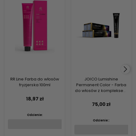
RR Line Farba do włosów
JOICO Lumishine
fryzjerska 100ml
Permanent Color - Farba
do włosów z kompleksem
ARGIPLEX odbudowującym
18,97 zł
włosy 74ml
75,00 zł
Odcienie:
Odcienie::