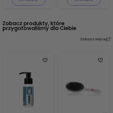
Zobacz produkty, które
przygotowaliśmy dla Ciebie
Zobacz więcej
Do ulubionych
Do ulubi