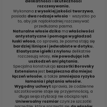
delikatności i skuteczności
rozczesywania.
Wykonana
z wysokiej jakości tworzywa
,
posiada
dwa rodzaje włosia
- wszystko po
to, aby jak najdokładniej rozczesywać
przedłużana pasma.
Naturalne włosie dzika
ma
właściwości
antystatyczne
i pomaga wygładzać
łuski włosa
, co sprawia, że pasma stają się
bardziej lśniące i jedwabiste w dotyku.
Elastyczne igiełki z nylonu
delikatnie
rozczesują włosy,
nie powodując ich
uszkodzeń ani plątania.
Specjalna konstrukcja
szczotki Borovsky
Extensions
jest
bezpieczna dla miejsc
łączeń włosów
, a także
zmniejsza ryzyko
łamania i plątania włosów.
Wygodny uchwyt
sprawia, że codzienne
szczotkowanie staje się przyjemnością, a
długa sesja stylizacji nie obciąża ręki.
Uniwersalny rozmiar
czyni ze szczotki
narzędzie, które sprawdzi się
do włosów