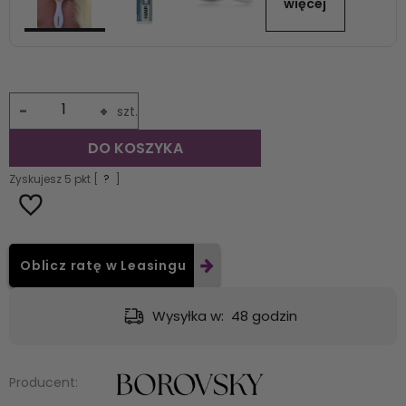
więcej
-
+
szt.
DO KOSZYKA
Zyskujesz
5
pkt [
?
]
Oblicz ratę w Leasingu
:
48 godzin
Dostawa:
od 9,49 zł
- GLS - dosta
Producent: