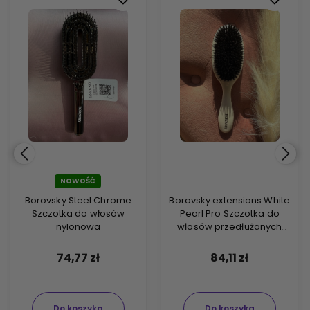
NOWOŚĆ
Borovsky Steel Chrome
Borovsky extensions White
Szczotka do włosów
Pearl Pro Szczotka do
nylonowa
włosów przedłużanych
biała
74,77 zł
84,11 zł
Do koszyka
Do koszyka