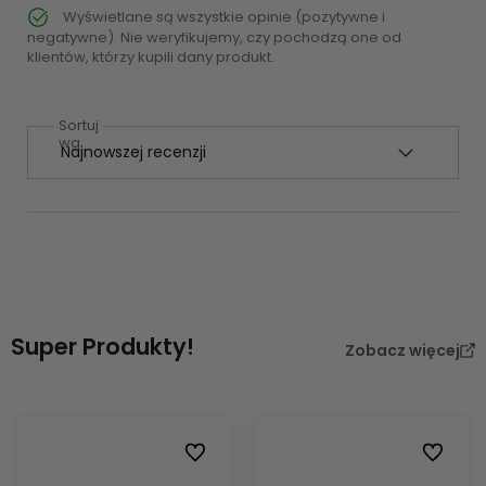
Wyświetlane są wszystkie opinie (pozytywne i
negatywne). Nie weryfikujemy, czy pochodzą one od
klientów, którzy kupili dany produkt.
Sortuj
wg
Super Produkty!
Zobacz więcej
Do ulubionych
Do ulubi