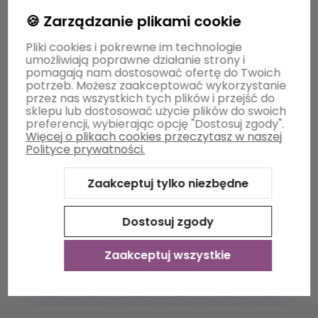
🍪 Zarządzanie plikami cookie
Moje konto
Pliki cookies i pokrewne im technologie
umożliwiają poprawne działanie strony i
pomagają nam dostosować ofertę do Twoich
potrzeb. Możesz zaakceptować wykorzystanie
Płatności i dostawa
przez nas wszystkich tych plików i przejść do
sklepu lub dostosować użycie plików do swoich
preferencji, wybierając opcję "Dostosuj zgody".
Więcej o plikach cookies przeczytasz w naszej
Informacje
Polityce prywatności.
Zaakceptuj tylko niezbędne
O nas
Dostosuj zgody
Zaakceptuj wszystkie
Sklep internetowy Shoper Premium
Szablon Shoper Modern